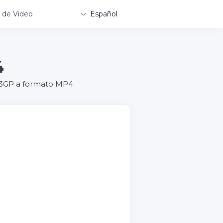
 de Video
Español
4
o 3GP a formato MP4.