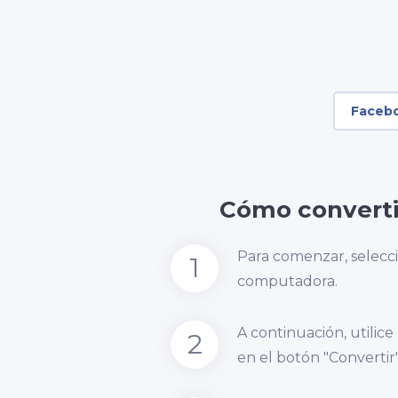
Faceb
Cómo converti
Para comenzar, selecc
1
computadora.
A continuación, utilice
2
en el botón "Convertir"