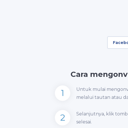
Faceb
Cara mengonv
Untuk mulai mengonve
1
melalui tautan atau da
Selanjutnya, klik tom
2
selesai.