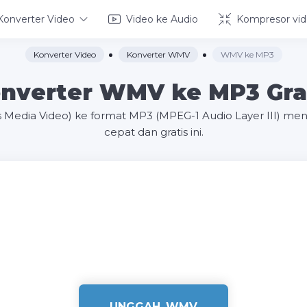
Konverter Video
Video ke Audio
Kompresor vi
Konverter Video
Konverter WMV
WMV ke MP3
nverter WMV ke MP3 Gra
 Media Video) ke format MP3 (MPEG-1 Audio Layer III) me
cepat dan gratis ini.
UNGGAH .WMV