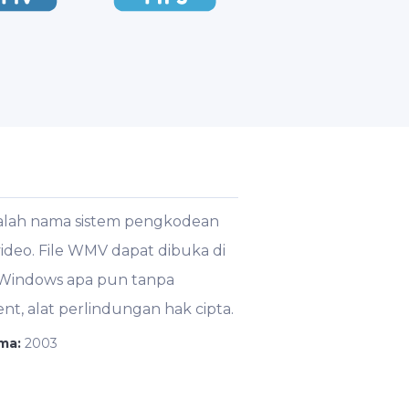
dalah nama sistem pengkodean
deo. File WMV dapat dibuka di
i Windows apa pun tanpa
, alat perlindungan hak cipta.
ama:
2003