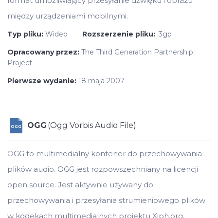
format umożliwiający przesyłanie dźwięku i obrazu
między urządzeniami mobilnymi.
Typ pliku:
Wideo
Rozszerzenie pliku:
.3gp
Opracowany przez:
The Third Generation Partnership
Project
Pierwsze wydanie:
18 maja 2007
OGG
(Ogg Vorbis Audio File)
OGG
OGG to multimedialny kontener do przechowywania
plików audio. OGG jest rozpowszechniany na licencji
open source. Jest aktywnie używany do
przechowywania i przesyłania strumieniowego plików
w kodekach multimedialnych projektu Xiph.org.