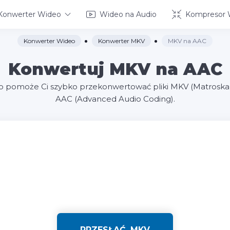
Konwerter Wideo
Wideo na Audio
Kompresor 
Konwerter Wideo
Konwerter MKV
MKV na AAC
Konwertuj MKV na AAC
o pomoże Ci szybko przekonwertować pliki MKV (Matroska 
AAC (Advanced Audio Coding).
PRZESŁAĆ .MKV