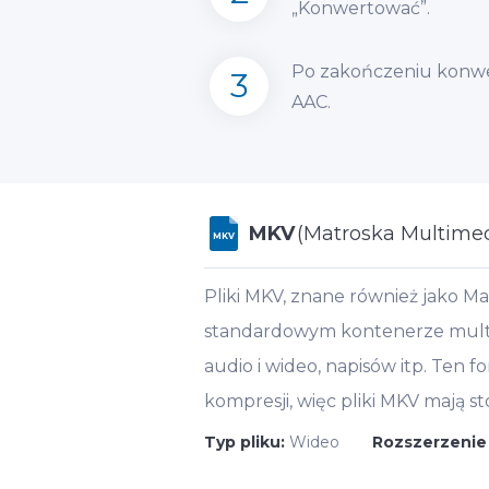
„Konwertować”.
Po zakończeniu konwer
3
AAC.
MKV
(Matroska Multimed
MKV
Pliki MKV, znane również jako M
standardowym kontenerze multim
audio i wideo, napisów itp. Ten 
kompresji, więc pliki MKV mają 
Typ pliku:
Wideo
Rozszerzenie 