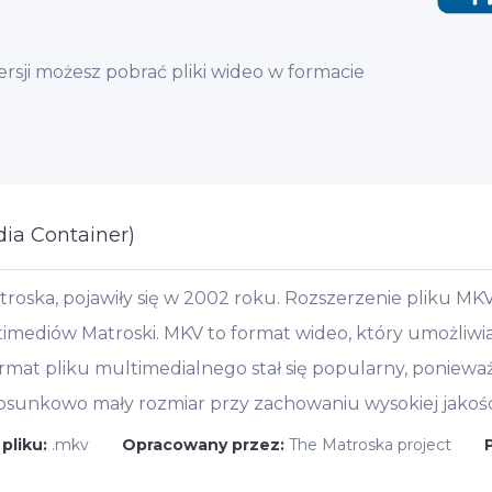
sji możesz pobrać pliki wideo w formacie
ia Container)
atroska, pojawiły się w 2002 roku. Rozszerzenie pliku M
ediów Matroski. MKV to format wideo, który umożliwi
format pliku multimedialnego stał się popularny, poniew
stosunkowo mały rozmiar przy zachowaniu wysokiej jakośc
pliku:
.mkv
Opracowany przez:
The Matroska project