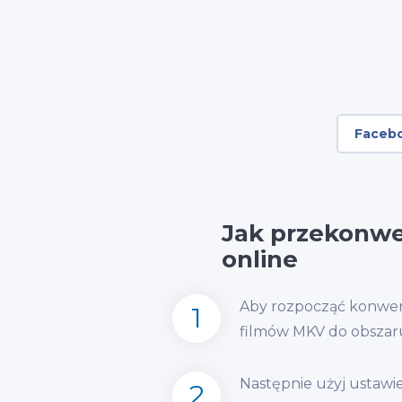
Faceb
Jak przekonw
online
Aby rozpocząć konwersj
1
filmów MKV do obszar
Następnie użyj ustawień
2