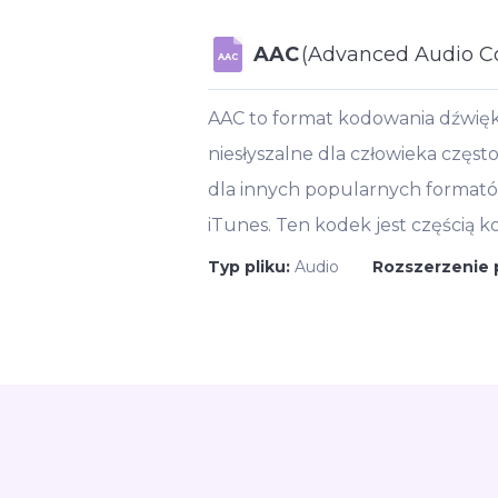
AAC
(Advanced Audio C
AAC
AAC to format kodowania dźwięku
niesłyszalne dla człowieka częst
dla innych popularnych formató
iTunes. Ten kodek jest częścią 
Typ pliku:
Audio
Rozszerzenie 