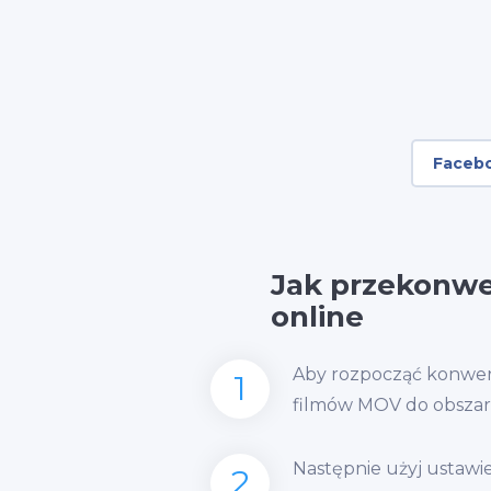
Faceb
Jak przekonw
online
Aby rozpocząć konwersj
1
filmów MOV do obszar
Następnie użyj ustawień
2