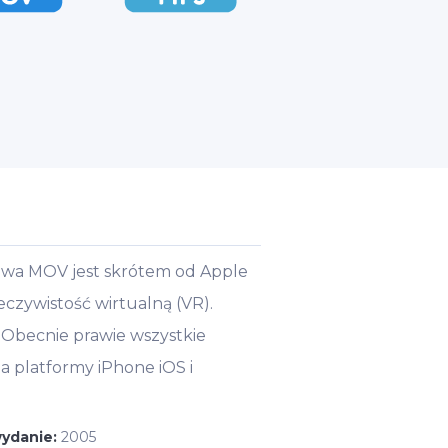
zwa MOV jest skrótem od Apple
czywistość wirtualną (VR).
 Obecnie prawie wszystkie
a platformy iPhone iOS i
wydanie:
2005