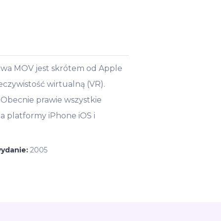
zwa MOV jest skrótem od Apple
czywistość wirtualną (VR).
 Obecnie prawie wszystkie
a platformy iPhone iOS i
wydanie:
2005