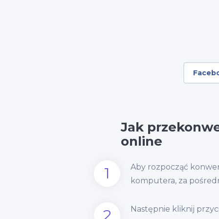
Faceb
Jak przekonw
online
Aby rozpocząć konwers
1
komputera, za pośred
Następnie kliknij przy
2