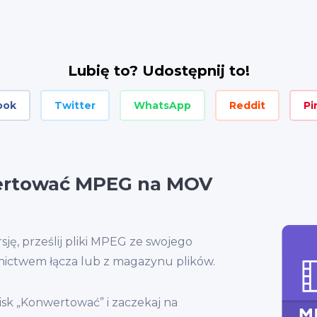
Lubię to? Udostępnij to!
ook
Twitter
WhatsApp
Reddit
Pi
ertować MPEG na MOV
ję, prześlij pliki MPEG ze swojego
nictwem łącza lub z magazynu plików.
cisk „Konwertować” i zaczekaj na