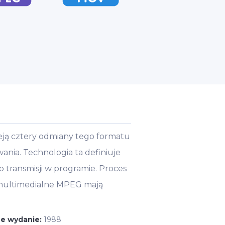
eją cztery odmiany tego formatu
nia. Technologia ta definiuje
o transmisji w programie. Proces
 multimedialne MPEG mają
ze wydanie:
1988