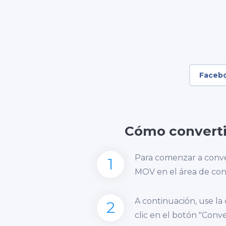
Faceb
Cómo converti
Para comenzar a conve
1
MOV en el área de con
A continuación, use la
2
clic en el botón "Conver