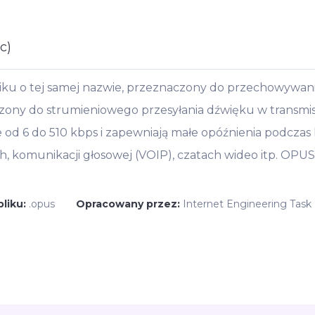
c)
liku o tej samej nazwie, przeznaczony do przechowywa
czony do strumieniowego przesyłania dźwięku w transmis
 od 6 do 510 kbps i zapewniają małe opóźnienia podczas 
 komunikacji głosowej (VOIP), czatach wideo itp. OPUS
pliku:
.opus
Opracowany przez:
Internet Engineering Task