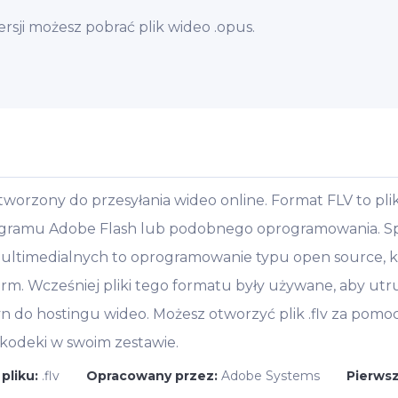
sji możesz pobrać plik wideo .opus.
 stworzony do przesyłania wideo online. Format FLV to p
gramu Adobe Flash lub podobnego oprogramowania. Spec
ultimedialnych to oprogramowanie typu open source, kt
rm. Wcześniej pliki tego formatu były używane, aby utr
yn do hostingu wideo. Możesz otworzyć plik .flv za pomo
kodeki w swoim zestawie.
pliku:
.flv
Opracowany przez:
Adobe Systems
Pierws