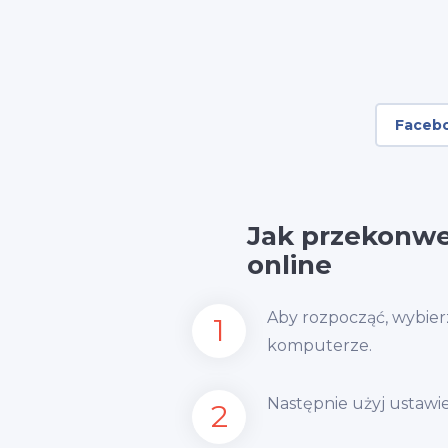
Faceb
Jak przekonw
online
Aby rozpocząć, wybierz
1
komputerze.
Następnie użyj ustawie
2