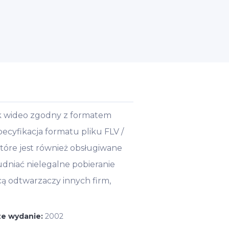
lik wideo zgodny z formatem
yfikacja formatu pliku FLV /
óre jest również obsługiwane
udniać nielegalne pobieranie
cą odtwarzaczy innych firm,
ze wydanie:
2002