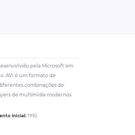
desenvolvido pela Microsoft em
o. AVI é um formato de
 diferentes combinações de
layers de multimídia modernos
nto inicial:
1992