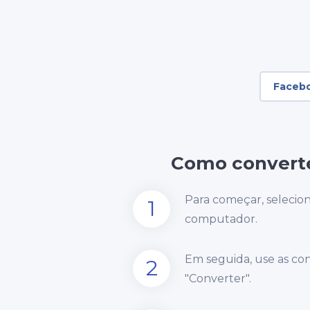
Faceb
Como converte
Para começar, selecio
1
computador.
Em seguida, use as co
2
"Converter".