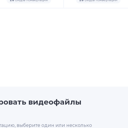
28
Видов Конвертаций
28
Видов Конвертаций
ировать видеофайлы
тацию, выберите один или несколько