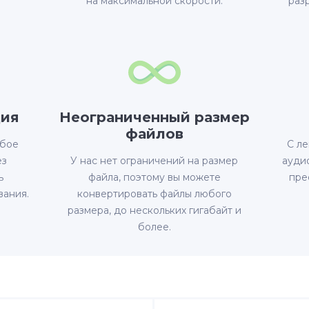
на максимальной скорости.
раз
ция
Неограниченный размер
файлов
юбое
С ле
ез
У нас нет ограничений на размер
ауди
ь
файла, поэтому вы можете
пре
вания.
конвертировать файлы любого
размера, до нескольких гигабайт и
более.