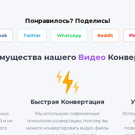
Понравилось? Поделись!
ook
Twitter
WhatsApp
Reddit
Pi
мущества нашего
Видео
Конве
Быстрая Конвертация
У
енно
Мы используем современные
Испол
й и не
технологии конвертации, поэтому вы
ого
можете конвертировать видео файлы
позв