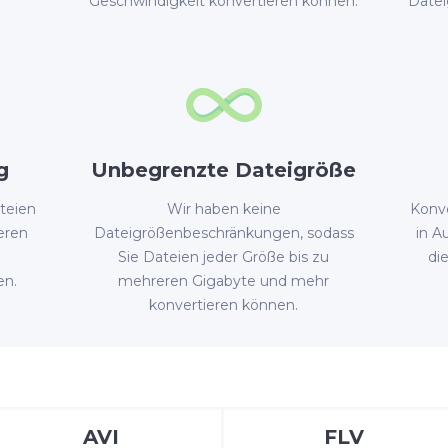
Geschwindigkeit konvertieren können.
Datei
g
Unbegrenzte Dateigröße
ateien
Wir haben keine
Konve
eren
Dateigrößenbeschränkungen, sodass
in A
Sie Dateien jeder Größe bis zu
di
en.
mehreren Gigabyte und mehr
konvertieren können.
AVI
FLV