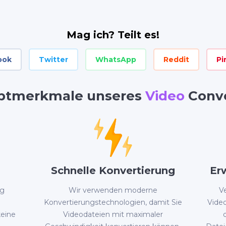
Mag ich? Teilt es!
ook
Twitter
WhatsApp
Reddit
Pi
ptmerkmale unseres
Video
Conve
Schnelle Konvertierung
Er
ig
Wir verwenden moderne
V
Konvertierungstechnologien, damit Sie
Vide
keine
Videodateien mit maximaler