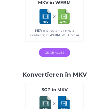
MKV
in
WEBM
MKV
(Matroska Multimedia
Container) in
WEBM
(WEB Media)
ZEIGE ALLES
Konvertieren in MKV
3GP
in
MKV