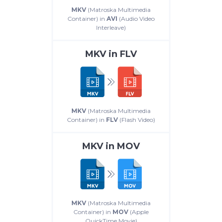
MKV
(Matroska Multimedia
Container) in
AVI
(Audio Video
Interleave)
MKV
in
FLV
MKV
(Matroska Multimedia
Container) in
FLV
(Flash Video)
MKV
in
MOV
MKV
(Matroska Multimedia
Container) in
MOV
(Apple
QuickTime Movie)