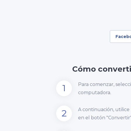
Faceb
Cómo converti
Para comenzar, selecc
1
computadora.
A continuación, utilice
2
en el botón "Convertir"