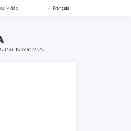
ur Vidéo
Français
A
o 3GP au format M4A.