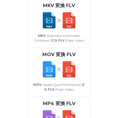
MKV
変換
FLV
MKV
(Matroska Multimedia
Container) 変換
FLV
(Flash Video)
MOV
変換
FLV
MOV
(Apple QuickTime Movie) 変
換
FLV
(Flash Video)
MP4
変換
FLV