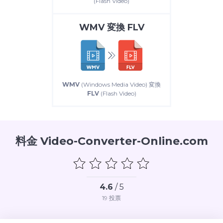
(Flash Video)
WMV
変換
FLV
WMV
(Windows Media Video) 変換
FLV
(Flash Video)
料金 Video-Converter-Online.com
4.6
/ 5
19
投票