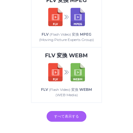
FLV
変換
MPEG
FLV
(Flash Video) 変換
MPEG
(Moving Picture Experts Group)
FLV
変換
WEBM
FLV
(Flash Video) 変換
WEBM
(WEB Media)
すべて表示する