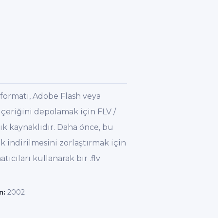
 formatı, Adobe Flash veya
içeriğini depolamak için FLV /
ık kaynaklıdır. Daha önce, bu
k indirilmesini zorlaştırmak için
cıları kullanarak bir .flv
m:
2002