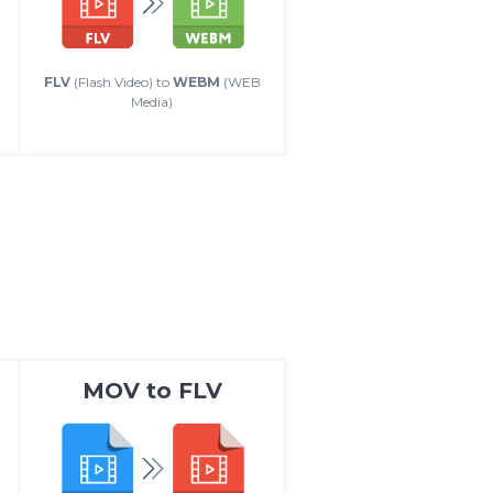
FLV
(Flash Video) to
WEBM
(WEB
Media)
MOV
to
FLV