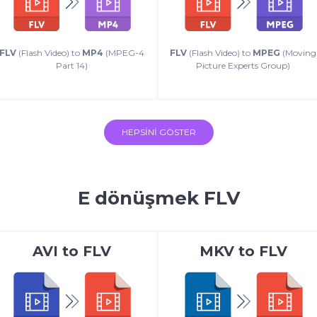
FLV
(Flash Video) to
MP4
(MPEG-4
FLV
(Flash Video) to
MPEG
(Moving
Part 14)
Picture Experts Group)
HEPSINI GÖSTER
E dönüşmek FLV
AVI
to
FLV
MKV
to
FLV