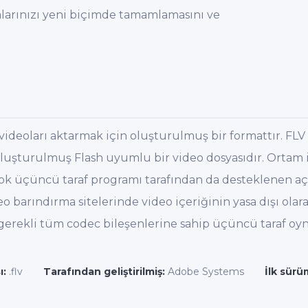
arınızı yeni biçimde tamamlamasını ve
i videoları aktarmak için oluşturulmuş bir formattır. FLV
 oluşturulmuş Flash uyumlu bir video dosyasıdır. Ortam 
rçok üçüncü taraf programı tarafından da desteklenen aç
o barındırma sitelerinde video içeriğinin yasa dışı olara
erekli tüm codec bileşenlerine sahip üçüncü taraf oynatı
ı:
.flv
Tarafından geliştirilmiş:
Adobe Systems
İlk sürü