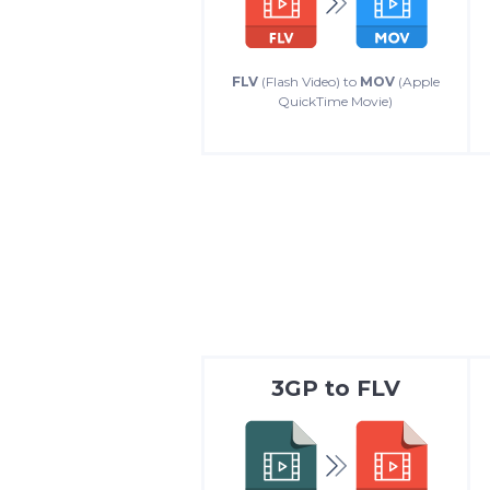
FLV
(Flash Video) to
MOV
(Apple
QuickTime Movie)
3GP
to
FLV