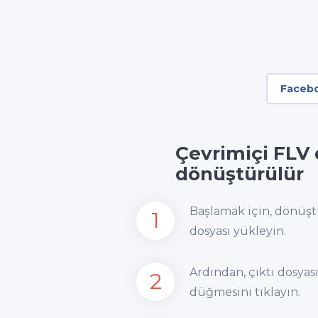
Faceb
Çevrimiçi FLV 
dönüştürülür
Başlamak için, dönüştü
1
dosyası yükleyin.
Ardından, çıktı dosya
2
düğmesini tıklayın.