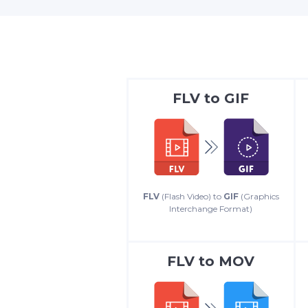
FLV
to
GIF
FLV
(Flash Video) to
GIF
(Graphics
Interchange Format)
FLV
to
MOV