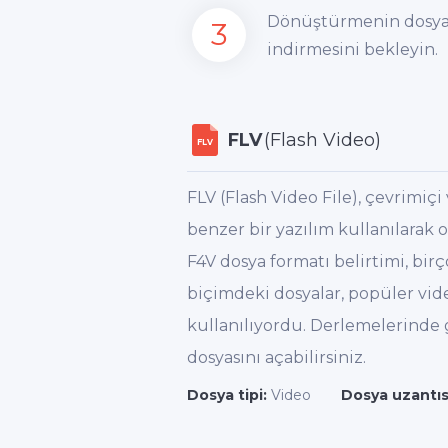
Dönüştürmenin dosyal
3
indirmesini bekleyin.
FLV
(Flash Video)
FLV
FLV (Flash Video File), çevrimiç
benzer bir yazılım kullanılarak
F4V dosya formatı belirtimi, bi
biçimdeki dosyalar, popüler vide
kullanılıyordu. Derlemelerinde g
dosyasını açabilirsiniz.
Dosya tipi:
Video
Dosya uzantıs