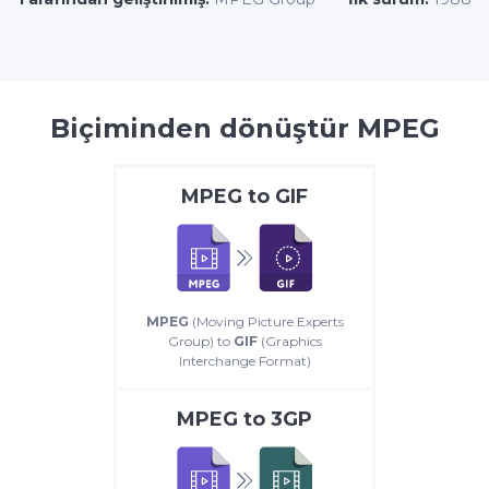
Biçiminden dönüştür MPEG
MPEG
to
GIF
MPEG
(Moving Picture Experts
Group) to
GIF
(Graphics
Interchange Format)
MPEG
to
3GP