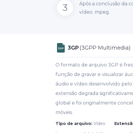
Após a conclusão da c
3
vídeo .mpeg.
3GP
(3GPP Multimedia)
3GP
O formato de arquivo 3GP é freq
função de gravar e visualizar á
áudio e vídeo desenvolvido pelo 
extensão degrada significativa
global e foi originalmente conce
móveis.
Tipo de arquivo:
Vídeo
Extensã