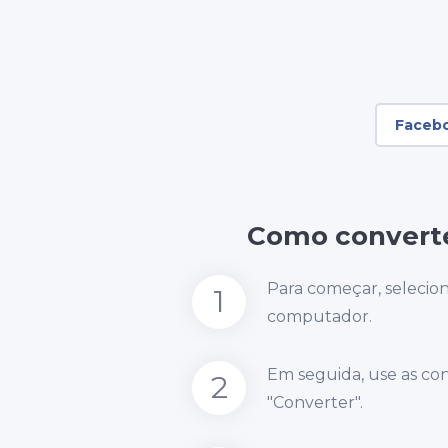
Faceb
Como converte
Para começar, selecio
1
computador.
Em seguida, use as co
2
"Converter".