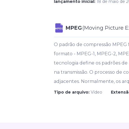
lançamento inicial:
18 de maio de 
MPEG
(Moving Picture E
MPEG
O padrão de compressão MPEG fo
formato - MPEG-1, MPEG-2, MPEG
tecnologia define os padrões de
na transmissão. O processo de 
adjacentes. Normalmente, os ar
Tipo de arquivo:
Vídeo
Extensã