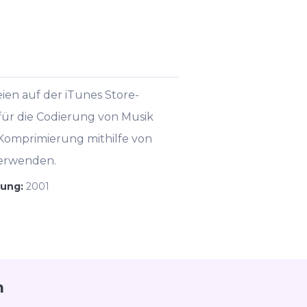
en auf der iTunes Store-
 für die Codierung von Musik
 Komprimierung mithilfe von
verwenden.
hung:
2001
m