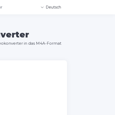
or
Deutsch
verter
eokonverter in das M4A-Format