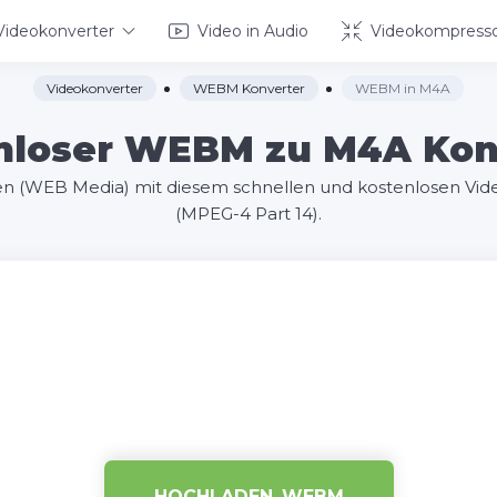
Videokonverter
Video in Audio
Videokompress
Videokonverter
WEBM Konverter
WEBM in M4A
nloser WEBM zu M4A Kon
n (WEB Media) mit diesem schnellen und kostenlosen Vid
(MPEG-4 Part 14).
HOCHLADEN .WEBM