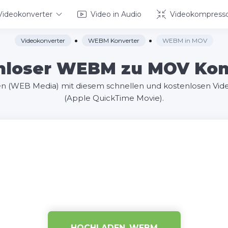
Videokonverter
Video in Audio
Videokompress
Videokonverter
WEBM Konverter
WEBM in MOV
nloser WEBM zu MOV Kon
n (WEB Media) mit diesem schnellen und kostenlosen Vid
(Apple QuickTime Movie).
HOCHLADEN .WEBM