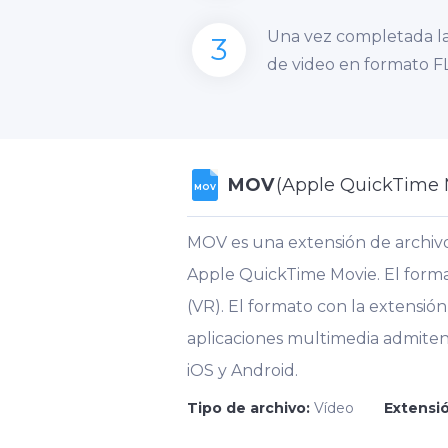
Una vez completada la
3
de video en formato F
MOV
(Apple QuickTime 
MOV
MOV es una extensión de archivo
Apple QuickTime Movie. El forma
(VR). El formato con la extensió
aplicaciones multimedia admiten 
iOS y Android.
Tipo de archivo:
Vídeo
Extensió