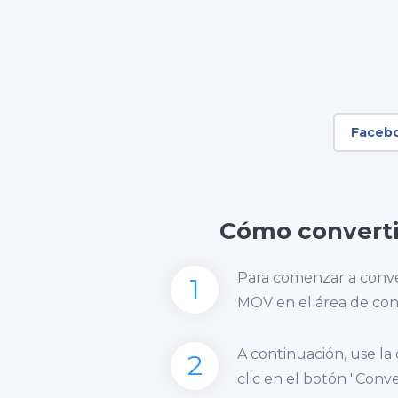
Faceb
Cómo converti
Para comenzar a conve
1
MOV en el área de con
A continuación, use la
2
clic en el botón "Conver