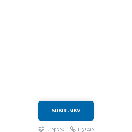
SUBIR .MKV
Dropbox
Ligação