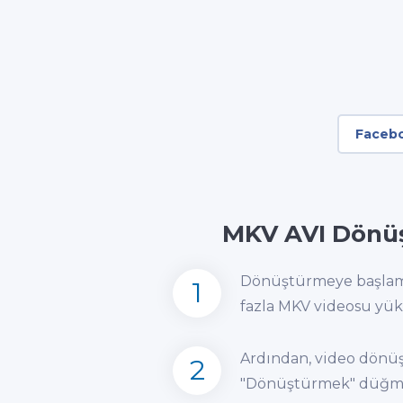
Faceb
MKV AVI Dönü
Dönüştürmeye başlama
1
fazla MKV videosu yük
Ardından, video dönüş
2
"Dönüştürmek" düğmes