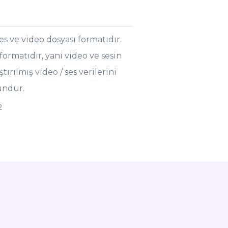
es ve video dosyası formatıdır.
ormatıdır, yani video ve sesin
ırılmış video / ses verilerini
undur.
2