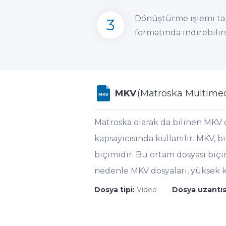
Dönüştürme işlemi tam
3
formatında indirebilirs
MKV
(Matroska Multimed
MKV
Matroska olarak da bilinen MKV 
kapsayıcısında kullanılır. MKV, b
biçimidir. Bu ortam dosyası biçi
nedenle MKV dosyaları, yüksek k
Dosya tipi:
Video
Dosya uzantıs