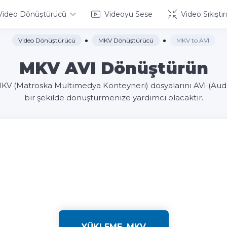
Video Dönüştürücü
Videoyu Sese
Video Sıkıştırı
Video Dönüştürücü
MKV Dönüştürücü
MKV to AVI
MKV AVI Dönüştürün
KV (Matroska Multimedya Konteyneri) dosyalarını AVI (Audio
bir şekilde dönüştürmenize yardımcı olacaktır.
YÜKLEME .MKV