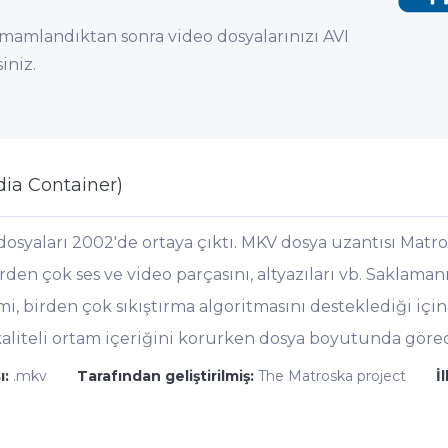
amlandıktan sonra video dosyalarınızı AVI
iniz.
ia Container)
dosyaları 2002'de ortaya çıktı. MKV dosya uzantısı Matr
irden çok ses ve video parçasını, altyazıları vb. Saklaman
mi, birden çok sıkıştırma algoritmasını desteklediği içi
aliteli ortam içeriğini korurken dosya boyutunda görec
ı:
.mkv
Tarafından geliştirilmiş:
The Matroska project
İ